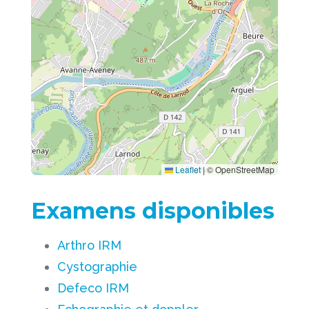
Leaflet
|
© OpenStreetMap
Examens disponibles
Arthro IRM
Cystographie
Defeco IRM